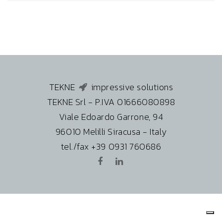
TEKNE
impressive solutions
TEKNE Srl - P.IVA 01666080898
Viale Edoardo Garrone, 94
96010 Melilli Siracusa - Italy
tel./fax +39 0931 760686